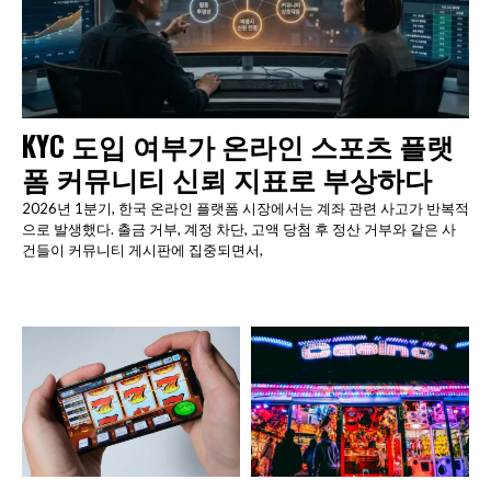
KYC 도입 여부가 온라인 스포츠 플랫
폼 커뮤니티 신뢰 지표로 부상하다
2026년 1분기, 한국 온라인 플랫폼 시장에서는 계좌 관련 사고가 반복적
으로 발생했다. 출금 거부, 계정 차단, 고액 당첨 후 정산 거부와 같은 사
건들이 커뮤니티 게시판에 집중되면서,